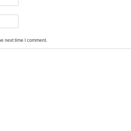
he next time I comment.