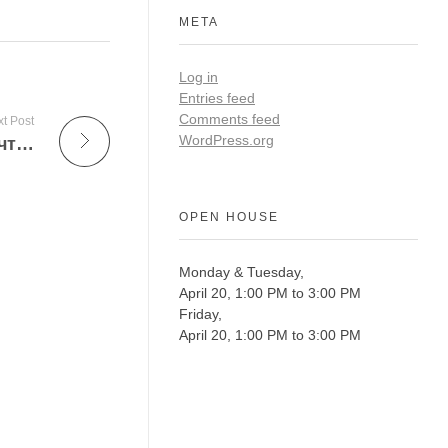
META
Log in
Entries feed
Comments feed
t Post
WordPress.org
Новости и обновления kraken зеркало: что важно знать в 2026 году
OPEN HOUSE
Monday & Tuesday,
April 20, 1:00 PM to 3:00 PM
Friday,
April 20, 1:00 PM to 3:00 PM