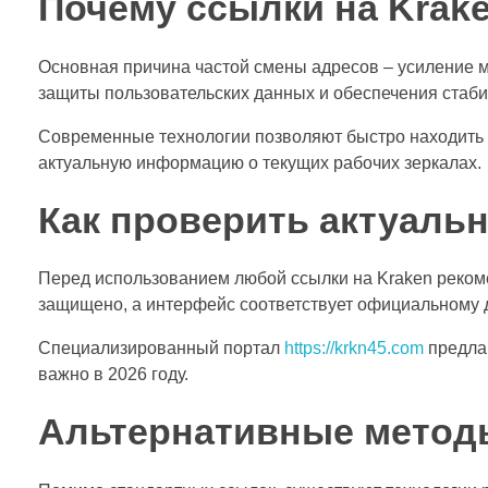
Почему ссылки на Krak
Основная причина частой смены адресов – усиление 
защиты пользовательских данных и обеспечения стаби
Современные технологии позволяют быстро находить
актуальную информацию о текущих рабочих зеркалах.
Как проверить актуаль
Перед использованием любой ссылки на Kraken рекоме
защищено, а интерфейс соответствует официальному
Специализированный портал
https://krkn45.com
предлаг
важно в 2026 году.
Альтернативные метод