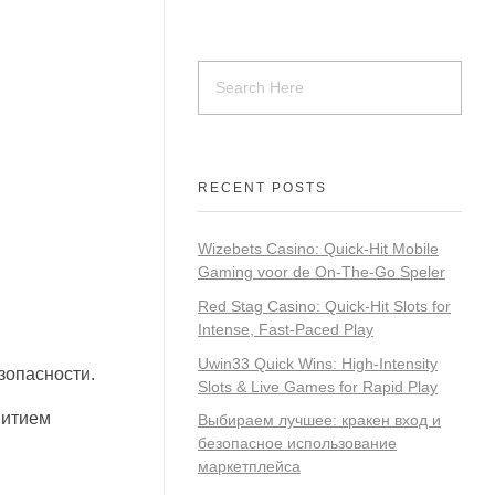
RECENT POSTS
Wizebets Casino: Quick‑Hit Mobile
Gaming voor de On‑The‑Go Speler
Red Stag Casino: Quick‑Hit Slots for
Intense, Fast‑Paced Play
Uwin33 Quick Wins: High‑Intensity
зопасности.
Slots & Live Games for Rapid Play
витием
Выбираем лучшее: кракен вход и
безопасное использование
маркетплейса