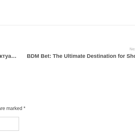
Nex
Решение проблем с kraken зеркала: актуальные способы доступа
are marked *