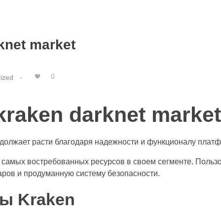
knet market
0
ized
raken darknet market
одолжает расти благодаря надежности и функционалу плат
из самых востребованных ресурсов в своем сегменте. Польз
варов и продуманную систему безопасности.
ы Kraken