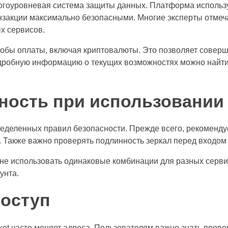
ногоуровневая система защиты данных. Платформа использ
закции максимально безопасными. Многие эксперты отмеча
х сервисов.
собы оплаты, включая криптовалюты. Это позволяет совер
одробную информацию о текущих возможностях можно найт
сность при использовании
пределенных правил безопасности. Прежде всего, рекоменду
. Также важно проверять подлинность зеркал перед входом 
не использовать одинаковые комбинации для разных серви
унта.
доступ
rket часто меняет адреса. Пользователям важно знать пров