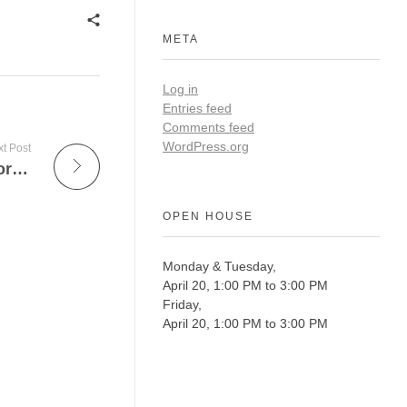
META
Log in
Entries feed
Comments feed
WordPress.org
t Post
BDM Bet: The Ultimate Destination for Short, High‑Intensity Gaming Sessions
OPEN HOUSE
Monday & Tuesday,
April 20, 1:00 PM to 3:00 PM
Friday,
April 20, 1:00 PM to 3:00 PM