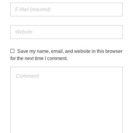
Save my name, email, and website in this browser
for the next time I comment.