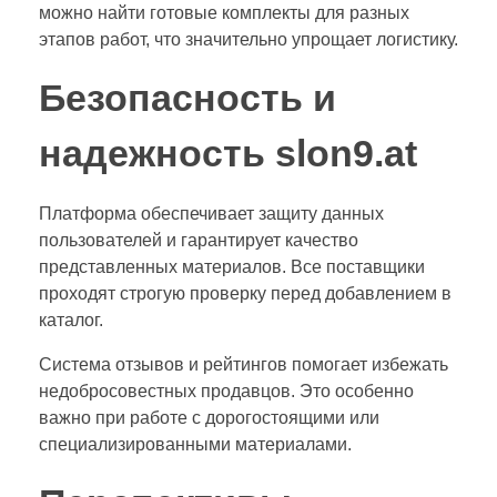
можно найти готовые комплекты для разных
этапов работ, что значительно упрощает логистику.
Безопасность и
надежность slon9.at
Платформа обеспечивает защиту данных
пользователей и гарантирует качество
представленных материалов. Все поставщики
проходят строгую проверку перед добавлением в
каталог.
Система отзывов и рейтингов помогает избежать
недобросовестных продавцов. Это особенно
важно при работе с дорогостоящими или
специализированными материалами.