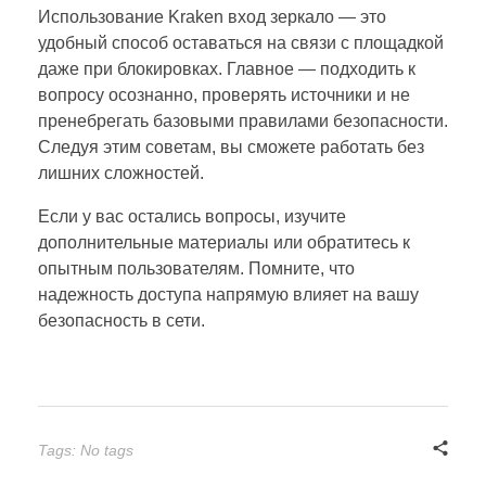
Использование Kraken вход зеркало — это
удобный способ оставаться на связи с площадкой
даже при блокировках. Главное — подходить к
вопросу осознанно, проверять источники и не
пренебрегать базовыми правилами безопасности.
Следуя этим советам, вы сможете работать без
лишних сложностей.
Если у вас остались вопросы, изучите
дополнительные материалы или обратитесь к
опытным пользователям. Помните, что
надежность доступа напрямую влияет на вашу
безопасность в сети.
Tags: No tags