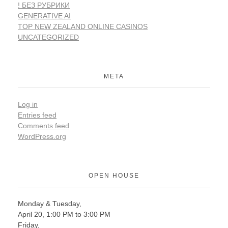
! БЕЗ РУБРИКИ
GENERATIVE AI
TOP NEW ZEALAND ONLINE CASINOS
UNCATEGORIZED
META
Log in
Entries feed
Comments feed
WordPress.org
OPEN HOUSE
Monday & Tuesday,
April 20, 1:00 PM to 3:00 PM
Friday,