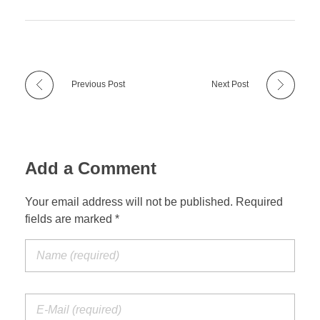
Previous Post
Next Post
Add a Comment
Your email address will not be published. Required
fields are marked *