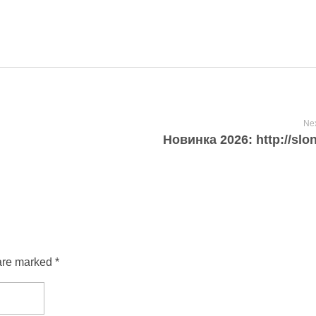
Nex
Новинка 2026: http://slon
are marked *