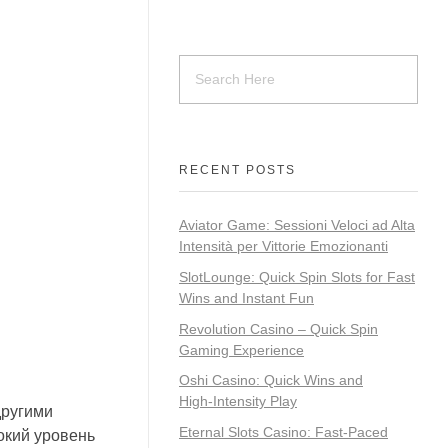
RECENT POSTS
Aviator Game: Sessioni Veloci ad Alta
Intensità per Vittorie Emozionanti
SlotLounge: Quick Spin Slots for Fast
Wins and Instant Fun
Revolution Casino – Quick Spin
Gaming Experience
Oshi Casino: Quick Wins and
High‑Intensity Play
другими
Eternal Slots Casino: Fast‑Paced
окий уровень