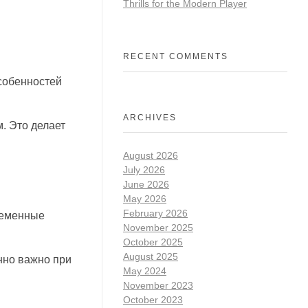
Thrills for the Modern Player
RECENT COMMENTS
собенностей
ARCHIVES
. Это делает
August 2026
July 2026
June 2026
May 2026
February 2026
ременные
November 2025
October 2025
August 2025
нно важно при
May 2024
November 2023
October 2023