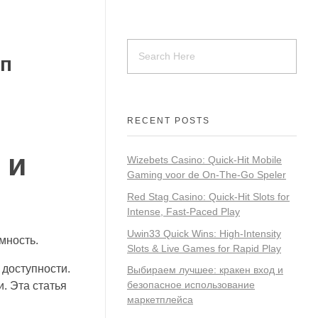
уп
RECENT POSTS
 и
Wizebets Casino: Quick‑Hit Mobile
Gaming voor de On‑The‑Go Speler
Red Stag Casino: Quick‑Hit Slots for
Intense, Fast‑Paced Play
Uwin33 Quick Wins: High‑Intensity
мность.
Slots & Live Games for Rapid Play
 доступности.
Выбираем лучшее: кракен вход и
безопасное использование
. Эта статья
маркетплейса