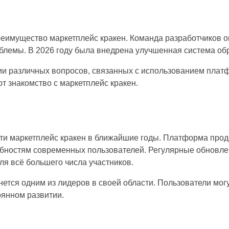
реимущество маркетплейс кракен. Команда разработчиков 
блемы. В 2026 году была внедрена улучшенная система обр
ии различных вопросов, связанных с использованием плат
т знакомство с маркетплейс кракен.
ти маркетплейс кракен в ближайшие годы. Платформа про
бностям современных пользователей. Регулярные обновле
я всё большего числа участников.
нется одним из лидеров в своей области. Пользователи мог
оянном развитии.