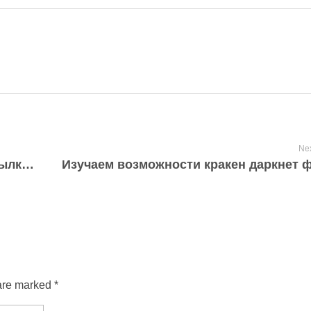
Nex
Для продвинутых: кракен даркнет ссылка и безопасное подключение
are marked *