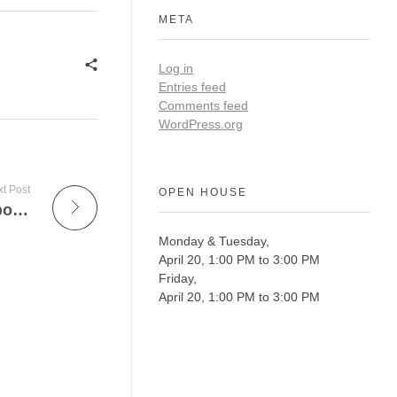
META
Log in
Entries feed
Comments feed
WordPress.org
t Post
OPEN HOUSE
Изучаем возможности кракен даркнет форума: особенности и преимущества
Monday & Tuesday,
April 20, 1:00 PM to 3:00 PM
Friday,
April 20, 1:00 PM to 3:00 PM