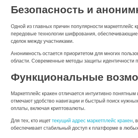
Безопасность и аноним
Одной из главных причин популярности маркетплейс к
передовые технологии шифрования, обеспечивающие з
сделок между участниками.
Анонимность остается приоритетом для многих пользо
области. Современные методы защиты идентичности 
Функциональные возм
Маркетплейс кракен отличается интуитивно понятным 
отмечают удобство навигации и быстрый поиск нужны
оплаты, включая криптовалюты.
Для тех, кто ищет
текущий адрес маркетплейс кракен
, 
обеспечивает стабильный доступ к платформе в любых