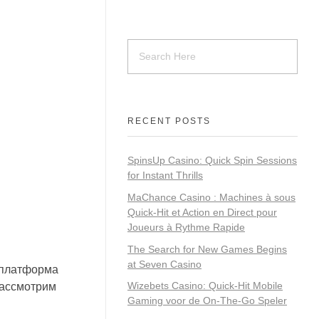
RECENT POSTS
SpinsUp Casino: Quick Spin Sessions
for Instant Thrills
MaChance Casino : Machines à sous
Quick‑Hit et Action en Direct pour
Joueurs à Rythme Rapide
The Search for New Games Begins
at Seven Casino
 платформа
Wizebets Casino: Quick‑Hit Mobile
рассмотрим
Gaming voor de On‑The‑Go Speler