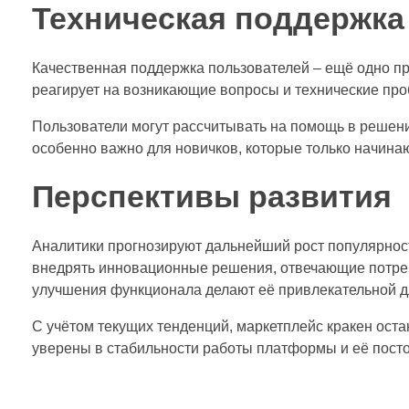
Техническая поддержка
Качественная поддержка пользователей – ещё одно п
реагирует на возникающие вопросы и технические про
Пользователи могут рассчитывать на помощь в решен
особенно важно для новичков, которые только начинаю
Перспективы развития
Аналитики прогнозируют дальнейший рост популярнос
внедрять инновационные решения, отвечающие потре
улучшения функционала делают её привлекательной дл
С учётом текущих тенденций, маркетплейс кракен оста
уверены в стабильности работы платформы и её пост