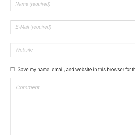
Save my name, email, and website in this browser for t