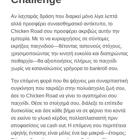
Αν λαχταράς δράση που διαρκεί μόνο λίγα λεπτά
αλλά προσφέρει συναισθηματικό αντίκτυπο, το
Chicken Road σου προσφέρει ακριβώς αυτήν την
εμπειρία. Με το να κυριαρχήσεις σε σύντομες
εκρήξεις παιχνιδιού—θέτοντας ταπεινούς στόχους,
χρησιμοποιώντας την κινητή ευκολία και διατηρώντας
πειθαρχία—θα αξιοποιήσεις πλήρως το παιχνίδι
χωρίς να καταναλώσεις γρήγορα το bankroll σου.
Την επόμενη φορά που θα ψάχνεις μια συναρπαστική
συγκίνηση που ταιριάζει στην πολυάσχολη ζωή σου,
άσε το Chicken Road να γίνει το αγαπημένο σου
παιχνίδι. Θέσε το στοίχημά σου, διάλεξε το επίπεδο
δυσκολίας και άσε κάθε βήμα να σε φέρνει πιο κοντά
σε εκείνο το γλυκό κέρδος πολλαπλασιαστή πριν
αποφασίσεις να cash out. Η επόμενη σου περιπέτεια
υψηλής έντασης είναι μόλις ένα tap μακριά—έτοιμος;