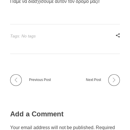
Πάμε να διασχίσουμε αυτόν τον δρόμο μαζί!
Tags: No tags
Previous Post
Next Post
Add a Comment
Your email address will not be published. Required