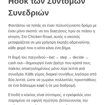
Hook των Σύντομων
Συνεδριών
Φαντάσου να πατάς σε έναν πολυσύχναστο δρόμο με
έναν μόνο σκοπό: να τον διασχίσεις πριν σε πιάσει η
κίνηση. Στο Chicken Road, αυτός ο σκοπός
μεταφράζεται σε μια γρήγορη έκρηξη αδρεναλίνης
κάθε φορά που η κότα κάνει ένα βήμα.
Η δομή του παιχνιδιού—bet → step → decide →
cash out—δημιουργεί έναν βρόχο που κρατά τους
παίκτες απασχολημένους μόνο λίγα λεπτά ανά
συνεδρία. Κάθε γύρος διαρκεί συνήθως λιγότερο από
δύο λεπτά, ώστε να χωράνε πολλαπλές προσπάθειες
σε ένα διάλειμμα καφέ ή σε μια διαδρομή.
Επειδή ο κύκλος είναι σύντομος, ο εγκέφαλός σου
παραμένει σε υψηλή ταχύτητα, βελτιώνοντας την