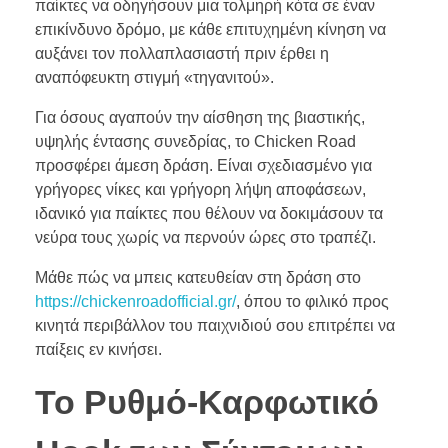
παίκτες να οδηγήσουν μια τολμηρή κότα σε έναν
επικίνδυνο δρόμο, με κάθε επιτυχημένη κίνηση να
αυξάνει τον πολλαπλασιαστή πριν έρθει η
αναπόφευκτη στιγμή «τηγανιτού».
Για όσους αγαπούν την αίσθηση της βιαστικής,
υψηλής έντασης συνεδρίας, το Chicken Road
προσφέρει άμεση δράση. Είναι σχεδιασμένο για
γρήγορες νίκες και γρήγορη λήψη αποφάσεων,
ιδανικό για παίκτες που θέλουν να δοκιμάσουν τα
νεύρα τους χωρίς να περνούν ώρες στο τραπέζι.
Μάθε πώς να μπεις κατευθείαν στη δράση στο
https://chickenroadofficial.gr/
, όπου το φιλικό προς
κινητά περιβάλλον του παιχνιδιού σου επιτρέπει να
παίξεις εν κινήσει.
Το Ρυθμό‑Καρφωτικό