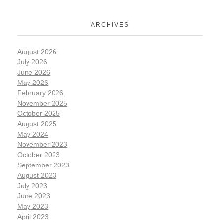
ARCHIVES
August 2026
July 2026
June 2026
May 2026
February 2026
November 2025
October 2025
August 2025
May 2024
November 2023
October 2023
September 2023
August 2023
July 2023
June 2023
May 2023
April 2023