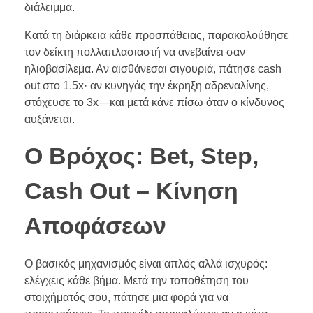
διάλειμμα.
Κατά τη διάρκεια κάθε προσπάθειας, παρακολούθησε
τον δείκτη πολλαπλασιαστή να ανεβαίνει σαν
ηλιοβασίλεμα. Αν αισθάνεσαι σιγουριά, πάτησε cash
out στο 1.5x· αν κυνηγάς την έκρηξη αδρεναλίνης,
στόχευσε το 3x—και μετά κάνε πίσω όταν ο κίνδυνος
αυξάνεται.
Ο Βρόχος: Bet, Step,
Cash Out – Κίνηση
Αποφάσεων
Ο βασικός μηχανισμός είναι απλός αλλά ισχυρός:
ελέγχεις κάθε βήμα. Μετά την τοποθέτηση του
στοιχήματός σου, πάτησε μια φορά για να