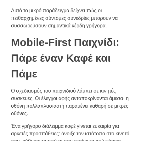
Αυτό το μικρό παράδειγμα δείχνει πώς οι
πειθαρχημένες σύντομες συνεδρίες μπορούν να
συσσωρεύσουν σημαντικά κέρδη γρήγορα.
Mobile‑First Παιχνίδι:
Πάρε έναν Καφέ και
Πάμε
Ο σχεδιασμός του παιχνιδιού λάμπει σε κινητές
συσκευές. Οι έλεγχοι αφής ανταποκρίνονται άμεσα· η
οθόνη πολλαπλασιαστή παραμένει καθαρή σε μικρές
οθόνες.
Ένα γρήγορο διάλειμμα καφέ γίνεται ευκαιρία για
αρκετές προσπάθειες: άνοιξε τον ιστότοπο στο κινητό