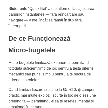
Slider‑urile “Quick Bet” ale platformei fac ajustarea
pariurilor instantanee — fără reîncărcare sau
navigare — astfel încât să rămâi în flux fără
întreruperi.
De ce Funcționează
Micro‑bugetele
Micro‑bugetele limitează expunerea, permițând
totodată suficient timp de joc pentru a testa diferite
mecanici sau pur și simplu pentru a te bucura de
adrenalina rolelor.
Când limitezi fiecare sesiune la €5–€10, îți cumperi
practic mai multe explozii scurte în loc de o sesiune
prelungită — permițându-ți să te resetezi mental și
emoțional între runde.