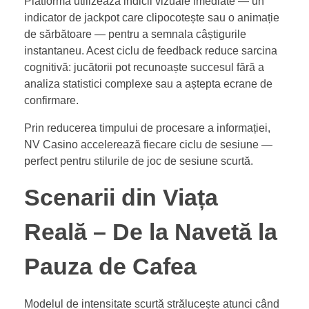
Platforma utilizează indicii vizuale imediate — un
indicator de jackpot care clipocotește sau o animație
de sărbătoare — pentru a semnala câștigurile
instantaneu. Acest ciclu de feedback reduce sarcina
cognitivă: jucătorii pot recunoaște succesul fără a
analiza statistici complexe sau a aștepta ecrane de
confirmare.
Prin reducerea timpului de procesare a informației,
NV Casino accelerează fiecare ciclu de sesiune —
perfect pentru stilurile de joc de sesiune scurtă.
Scenarii din Viața
Reală – De la Navetă la
Pauza de Cafea
Modelul de intensitate scurtă strălucește atunci când