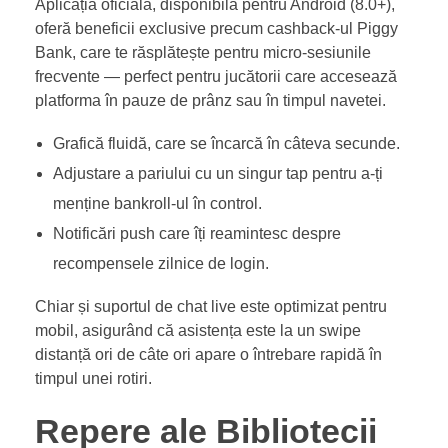
Aplicația oficială, disponibilă pentru Android (8.0+),
oferă beneficii exclusive precum cashback-ul Piggy
Bank, care te răsplătește pentru micro‑sesiunile
frecvente — perfect pentru jucătorii care accesează
platforma în pauze de prânz sau în timpul navetei.
Grafică fluidă, care se încarcă în câteva secunde.
Adjustare a pariului cu un singur tap pentru a-ți
menține bankroll-ul în control.
Notificări push care îți reamintesc despre
recompensele zilnice de login.
Chiar și suportul de chat live este optimizat pentru
mobil, asigurând că asistența este la un swipe
distanță ori de câte ori apare o întrebare rapidă în
timpul unei rotiri.
Repere ale Bibliotecii