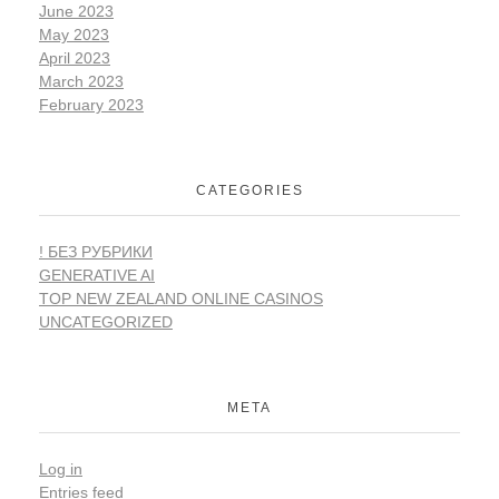
June 2023
May 2023
April 2023
March 2023
February 2023
CATEGORIES
! БЕЗ РУБРИКИ
GENERATIVE AI
TOP NEW ZEALAND ONLINE CASINOS
UNCATEGORIZED
META
Log in
Entries feed