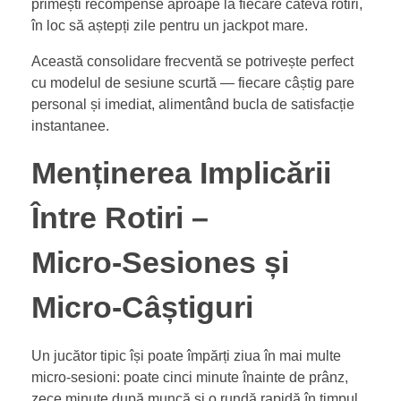
primești recompense aproape la fiecare câteva rotiri,
în loc să aștepți zile pentru un jackpot mare.
Această consolidare frecventă se potrivește perfect
cu modelul de sesiune scurtă — fiecare câștig pare
personal și imediat, alimentând bucla de satisfacție
instantanee.
Menținerea Implicării
Între Rotiri –
Micro‑Sesiones și
Micro‑Câștiguri
Un jucător tipic își poate împărți ziua în mai multe
micro‑sesioni: poate cinci minute înainte de prânz,
zece minute după muncă și o rundă rapidă în timpul