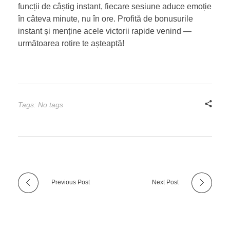
funcții de câștig instant, fiecare sesiune aduce emoție
în câteva minute, nu în ore. Profită de bonusurile
instant și menține acele victorii rapide venind —
următoarea rotire te așteaptă!
Tags: No tags
Previous Post
Next Post