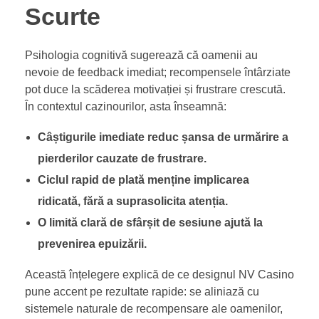
Scurte
Psihologia cognitivă sugerează că oamenii au
nevoie de feedback imediat; recompensele întârziate
pot duce la scăderea motivației și frustrare crescută.
În contextul cazinourilor, asta înseamnă:
Câștigurile imediate reduc șansa de urmărire a
pierderilor cauzate de frustrare.
Ciclul rapid de plată menține implicarea
ridicată, fără a suprasolicita atenția.
O limită clară de sfârșit de sesiune ajută la
prevenirea epuizării.
Această înțelegere explică de ce designul NV Casino
pune accent pe rezultate rapide: se aliniază cu
sistemele naturale de recompensare ale oamenilor,