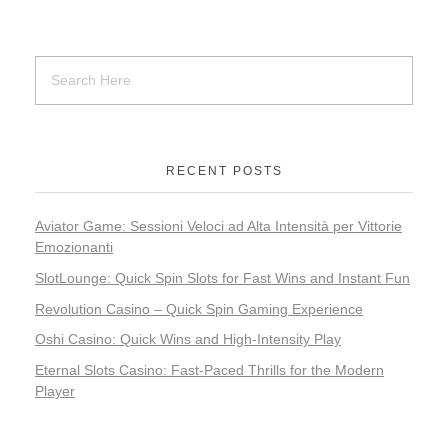
RECENT POSTS
Aviator Game: Sessioni Veloci ad Alta Intensità per Vittorie
Emozionanti
SlotLounge: Quick Spin Slots for Fast Wins and Instant Fun
Revolution Casino – Quick Spin Gaming Experience
Oshi Casino: Quick Wins and High‑Intensity Play
Eternal Slots Casino: Fast‑Paced Thrills for the Modern
Player