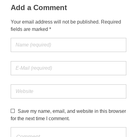
Add a Comment
Your email address will not be published. Required
fields are marked *
Save my name, email, and website in this browser
for the next time I comment.