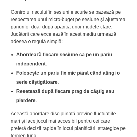
Controlul riscului în sesiunile scurte se bazează pe
respectarea unui micro‑buget pe sesiune și ajustarea
pariurilor doar după apariția unor modele clare.
Jucătorii care excelează în acest mediu urmează
adesea o regulă simplă:
Abordează fiecare sesiune ca pe un pariu
independent.
Folosește un pariu fix mic până când atingi o
serie câștigătoare.
Resetează după fiecare prag de câștig sau
pierdere.
Această abordare disciplinată previne fluctuațiile
mari și face jocul mai accesibil pentru cei care
preferă decizii rapide în locul planificării strategice pe
termen lung.