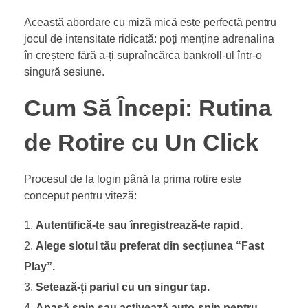
Această abordare cu miză mică este perfectă pentru
jocul de intensitate ridicată: poți menține adrenalina
în creștere fără a-ți supraîncărca bankroll-ul într-o
singură sesiune.
Cum Să Începi: Rutina
de Rotire cu Un Click
Procesul de la login până la prima rotire este
conceput pentru viteză:
Autentifică-te sau înregistrează-te rapid.
Alege slotul tău preferat din secțiunea “Fast
Play”.
Setează-ți pariul cu un singur tap.
Apasă spin sau activează auto‑spin pentru