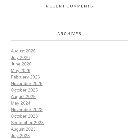
RECENT COMMENTS
ARCHIVES
August 2026
July 2026
June 2026
May 2026
February 2026
November 2025
October 2025
August 2025
May 2024
November 2023
October 2023
September 2023
August 2023
July 2023