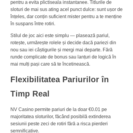
pentru a evita plictiseala instantanee. Titlurile de
sloturi de mai sus ating acel punct dulce: sunt ușor de
înțeles, dar conțin suficient mister pentru a te menține
în suspans între rotiri.
Stilul de joc aici este simplu — plasează pariul,
rotește, urmărește rolele și decide dacă pariezi din
nou sau iei câștigurile și mergi mai departe. Fără
runde complicate de bonus sau lanțuri de logică în
mai mulți pași care să te încetinească.
Flexibilitatea Pariurilor în
Timp Real
NV Casino permite pariuri de la doar €0.01 pe
majoritatea sloturilor, făcând posibilă extinderea
sesiunii peste zeci de rotiri fără a risca pierderi
semnificative.