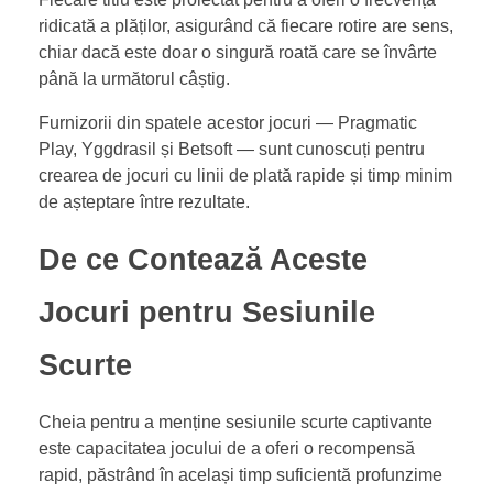
ridicată a plăților, asigurând că fiecare rotire are sens,
chiar dacă este doar o singură roată care se învârte
până la următorul câștig.
Furnizorii din spatele acestor jocuri — Pragmatic
Play, Yggdrasil și Betsoft — sunt cunoscuți pentru
crearea de jocuri cu linii de plată rapide și timp minim
de așteptare între rezultate.
De ce Contează Aceste
Jocuri pentru Sesiunile
Scurte
Cheia pentru a menține sesiunile scurte captivante
este capacitatea jocului de a oferi o recompensă
rapid, păstrând în același timp suficientă profunzime