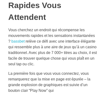
Rapides Vous
Attendent
Vous cherchez un endroit qui récompense les
mouvements rapides et les sensations instantanées
?
bassbet
relève ce défi avec une interface élégante
qui ressemble plus à une aire de jeux qu’à un casino
traditionnel. Avec plus de 7 000+ titres au choix, il est
facile de trouver quelque chose qui vous plaît en un
seul tap ou clic.
La première fois que vous vous connectez, vous
remarquerez que la mise en page est épurée – la
grande explosion de graphiques est suivie d’un
bouton clair “Play Now” qui