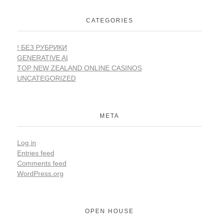
CATEGORIES
! БЕЗ РУБРИКИ
GENERATIVE AI
TOP NEW ZEALAND ONLINE CASINOS
UNCATEGORIZED
META
Log in
Entries feed
Comments feed
WordPress.org
OPEN HOUSE