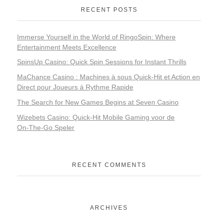
RECENT POSTS
Immerse Yourself in the World of RingoSpin: Where
Entertainment Meets Excellence
SpinsUp Casino: Quick Spin Sessions for Instant Thrills
MaChance Casino : Machines à sous Quick‑Hit et Action en
Direct pour Joueurs à Rythme Rapide
The Search for New Games Begins at Seven Casino
Wizebets Casino: Quick‑Hit Mobile Gaming voor de
On‑The‑Go Speler
RECENT COMMENTS
ARCHIVES