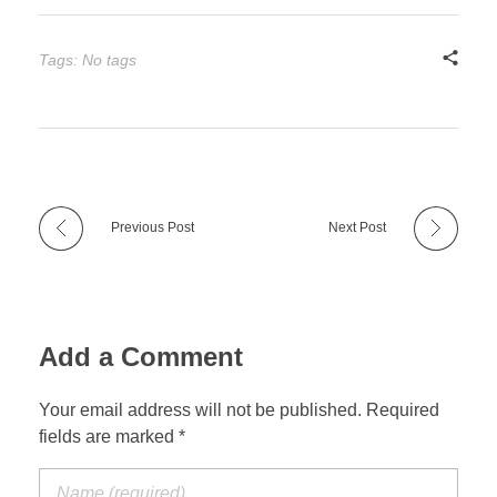
Tags: No tags
Previous Post
Next Post
Add a Comment
Your email address will not be published. Required
fields are marked *